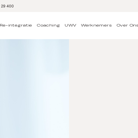
2 29 400
Re-integratie
Coaching
UWV
Werknemers
Over On