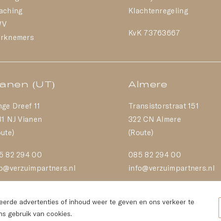
aching
Klachtenregeling
WV
KvK 73763667
rknemers
ianen (UT)
Almere
nge Dreef 11
Transistorstraat 151
31 NJ Vianen
322 CN Almere
ute)
(Route)
5 82 294 00
085 82 294 00
fo@verzuimpartners.nl
info@verzuimpartners.nl
eerde advertenties of inhoud weer te geven en ons verkeer te
ns gebruik van cookies.