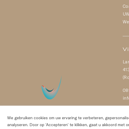
Co
U
We
V
La
41
(Ro
08
in
We gebruiken cookies om uw ervaring te verbeteren, gepersonalis
analyseren. Door op ‘Accepteren’ te klikken, gaat u akkoord met o