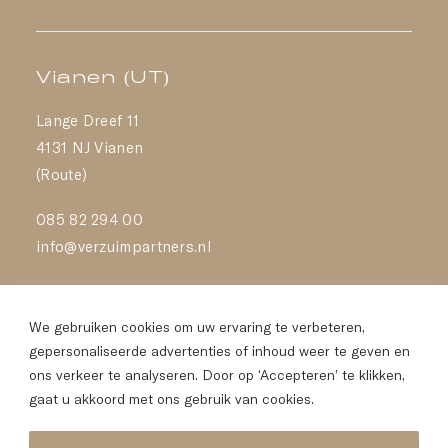
Vianen (UT)
Lange Dreef 11
4131 NJ Vianen
(Route)
085 82 294 00
info@verzuimpartners.nl
Almere
We gebruiken cookies om uw ervaring te verbeteren,
Transistorstraat 151
gepersonaliseerde advertenties of inhoud weer te geven en
ons verkeer te analyseren. Door op ‘Accepteren’ te klikken,
322 CN Almere
gaat u akkoord met ons gebruik van cookies.
(Route)
085 82 294 00