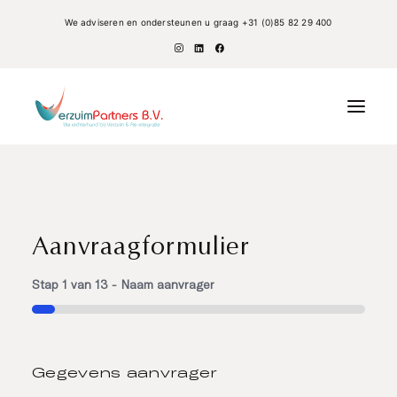
We adviseren en ondersteunen u graag
+31 (0)85 82 29 400
Verzuim
Re-integratie
Aanvraagformulier
Coaching
Stap
1
van
13
- Naam aanvrager
UWV
7%
Werknemers
Over Ons
Gegevens aanvrager
Aanvraag dienstverlening