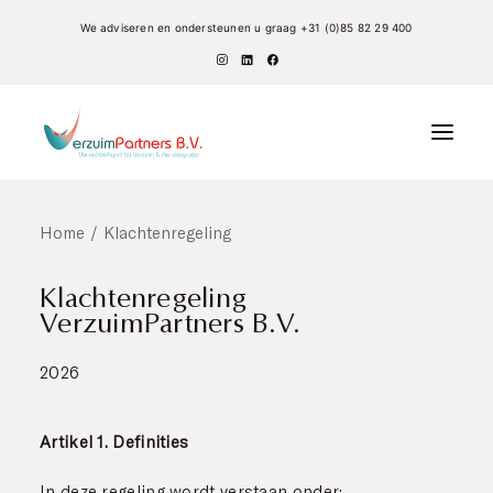
We adviseren en ondersteunen u graag
+31 (0)85 82 29 400
Home
Klachtenregeling
Verzuim
Klachtenregeling
Re-integratie
VerzuimPartners B.V.
Coaching
2026
UWV
Werknemers
Artikel 1. Definities
Over Ons
Aanvraag dienstverlening
In deze regeling wordt verstaan onder: