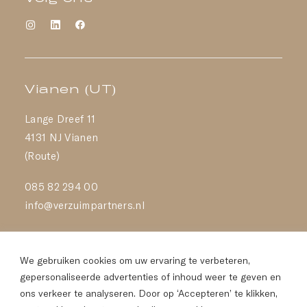
Vianen (UT)
Lange Dreef 11
4131 NJ Vianen
(Route)
085 82 294 00
info@verzuimpartners.nl
Almere
We gebruiken cookies om uw ervaring te verbeteren,
Transistorstraat 151
gepersonaliseerde advertenties of inhoud weer te geven en
ons verkeer te analyseren. Door op ‘Accepteren’ te klikken,
322 CN Almere