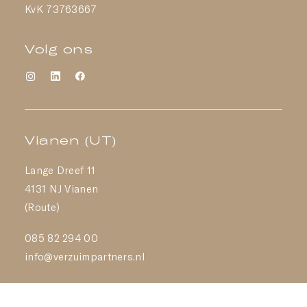
KvK 73763667
Volg ons
Vianen (UT)
Lange Dreef 11
4131 NJ Vianen
(Route)
085 82 294 00
info@verzuimpartners.nl
Almere