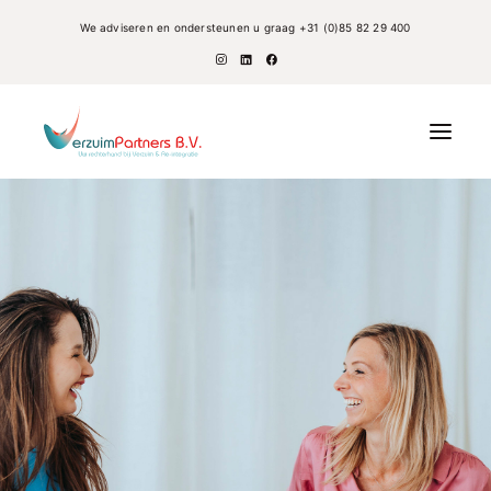
We adviseren en ondersteunen u graag
+31 (0)85 82 29 400
Verzuim
Re-integratie
Coaching
UWV
Werknemers
Over Ons
Aanvraag dienstverlening